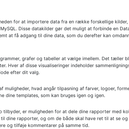
eden for at importere data fra en række forskellige kilder,
SQL. Disse datakilder gør det muligt at forbinde en Data
mt at få adgang til dine data, som du derefter kan omdanne
rammer, grafer og tabeller at vælge imellem. Det tæller bl.a
er. Hver af disse visualiseringer indeholder sammenlignings
ode efter dit valg.
 muligheder, hvad angår tilpasning af farver, logoer, former
me dine templates, som kan bruges igen og igen.
 tilbyder, er muligheden for at dele dine rapporter med kol
il dine rapporter, og om de både skal have ret til at se og
gere og tilføje kommentarer på samme tid.