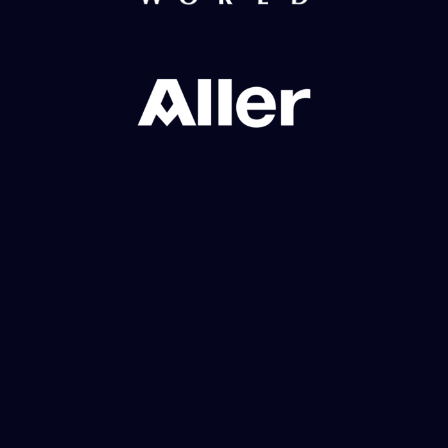
Reviews
__________
“I’m a