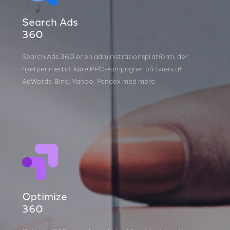
Search Ads
360
Search Ads 360 er en administrationsplatform, der
hjælper med at køre PPC-kampagner på tværs af
AdWords, Bing, Yahoo, Yandex med mere.
Optimize
360