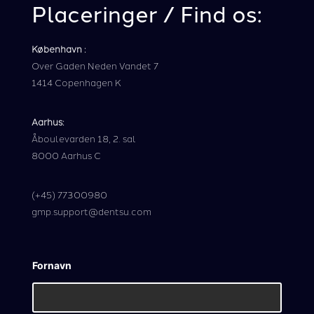
Placeringer / Find os:
København
:
Over Gaden Neden Vandet 7
1414 Copenhagen K
Aarhus
:
Åboulevarden 18, 2. sal
8000 Aarhus C
(+45) 77300980
gmp.support@dentsu.com
Fornavn