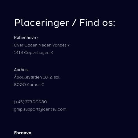
Placeringer / Find os:
København
:
Over Gaden Neden Vandet 7
1414 Copenhagen K
Aarhus
:
Åboulevarden 18, 2. sal
8000 Aarhus C
(+45) 77300980
gmp.support@dentsu.com
Fornavn